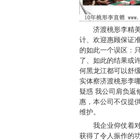
济渡桃形李精美制
计、欢迎惠顾保证
的如此一个误区：
了、如此的结果或
何黑龙江都可以舒
实体察济渡桃形李
疑惑 我公司肩负返
惠，本公司不仅提
维护。
我企业仰仗着对济
获得了令人振作的功