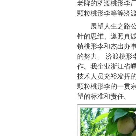
老牌的济渡桃形李厂
颗粒桃形李等等济渡
展望人生之路公司
针的思维、遵照真诚
镇桃形李和杰出办事
的努力。 济渡桃形
作。我企业浙江省嵊
技术人员充裕发挥的
颗粒桃形李的一贯
望的标准和责任。