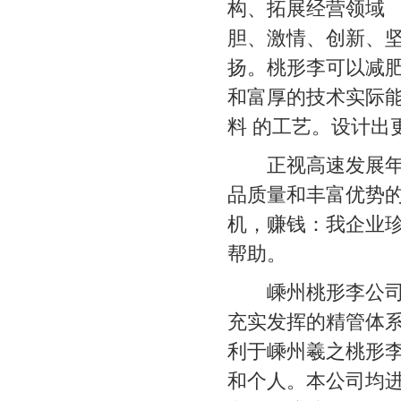
构、拓展经营领域
胆、激情、创新、
扬。桃形李可以减
和富厚的技术实际能
料 的工艺。设计出
正视高速发展年代
品质量和丰富优势
机，赚钱：我企业
帮助。
嵊州桃形李公司实
充实发挥的精管体系
利于嵊州羲之桃形
和个人。本公司均进