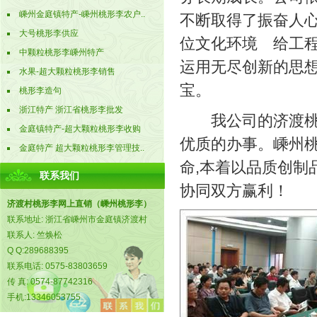
嵊州金庭镇特产-嵊州桃形李农户..
不断取得了振奋人心
大号桃形李供应
位文化环境 给工
中颗粒桃形李嵊州特产
运用无尽创新的思
水果-超大颗粒桃形李销售
宝。
桃形李造句
浙江特产 浙江省桃形李批发
我公司的济渡桃形
金庭镇特产-超大颗粒桃形李收购
优质的办事。嵊州
金庭特产 超大颗粒桃形李管理技..
命,本着以品质创制
联系我们
协同双方赢利！
济渡村桃形李网上直销（嵊州桃形李）
联系地址: 浙江省嵊州市金庭镇济渡村
联系人: 竺焕松
Q Q:289688395
联系电话: 0575-83803659
传 真: 0574-87742316
手机:13346053755