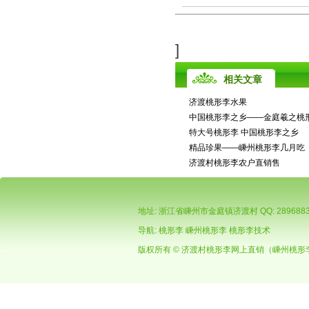
]
相关文章
济渡桃形李水果
中国桃形李之乡——金庭羲之桃形
特大号桃形李 中国桃形李之乡
精品珍果——嵊州桃形李几月吃
济渡村桃形李农户直销售
地址: 浙江省嵊州市金庭镇济渡村 QQ: 289688395 电
导航:
桃形李
嵊州桃形李
桃形李技术
版权所有 © 济渡村桃形李网上直销（嵊州桃形李） 网 址: