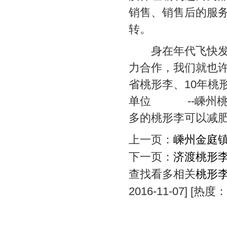
销售、销售后的服务
转。
身在年代飞快发展
力合作，我们就也
省桃形李、10年桃
单位 --嵊州桃
多的桃形李可以减肥
上一页：
嵊州金庭镇
下一页：
济渡桃形
查找看多相关
桃形
2016-11-07]
[热度：