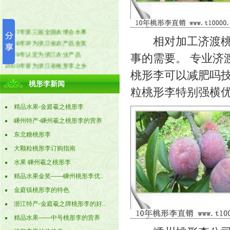
1997年第三届全国农博会水果
1998年评为浙江省农产品金奖
相对加工济渡桃形
1999年认定为浙江农业产品
事的需要。 专业济
2000年誉为浙江省桃形李之乡
2000年浙江省精品水果展示会一等奖
桃形李可以减肥吗
2001年获得浙江省精品水果展销会金
桃形李新闻
粒桃形李特别强横
奖
2003年连续三年评为浙江农博会金奖
精品水果-金庭羲之桃形李
2002年又被认定为浙江农业产品
嵊州特产-嵊州羲之桃形李的营养
2003年评为全国优质鲜食李
东北糖桃形李
2003年认定为浙江省绿色农产品
大颗粒桃形李订购指南
2004年认定为无公害农产品
2005年再次被认定为浙江农业产品
水果 嵊州羲之桃形李
2006年再次被评为浙江省精品水果金
精品水果金奖——嵊州桃形李优..
奖
金庭镇桃形李的特色
2006年浙江省无公害农产品产地
浙江特产-金庭羲之牌桃形李的好..
2007年被评为浙江农博会金奖
2007年再次被认定为无公害农产品
精品水果——中号桃形李的营养
2007年荣获浙江省果品强乡镇